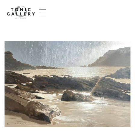
T
o
g
g
l
e
n
a
v
i
g
a
t
i
o
n